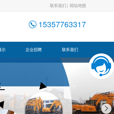
联系我们
网站地图
15357763317
展示
企业招聘
联系我们