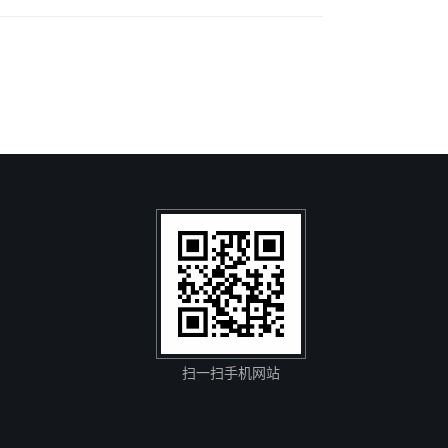
扫一扫手机网站