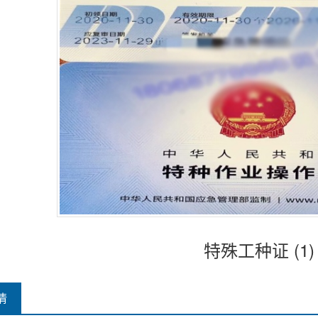
特殊工种证 (1)
情