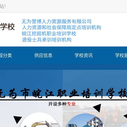
站！
程分类
供应信息
学校资讯
学校